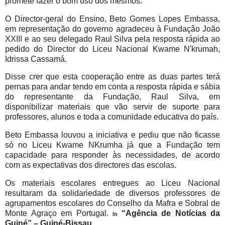
promete fazer o bom uso dos mesmos.
O Director-geral do Ensino, Beto Gomes Lopes Embassa,
em representação do governo agradeceu à Fundaçâo João
XXIII e ao seu delegado Raul Silva pela resposta rápida ao
pedido do Director do Liceu Nacional Kwame N'krumah,
Idrissa Cassamá.
Disse crer que esta cooperação entre as duas partes terá
pernas para andar tendo em conta a resposta rápida e sábia
do representante da Fundação, Raul Silva, em
disponibilizar materiais que vão servir de suporte para
professores, alunos e toda a comunidade educativa do país.
Beto Embassa louvou a iniciativa e pediu que não ficasse
só no Liceu Kwame NKrumha já que a Fundação tem
capacidade para responder às necessidades, de acordo
com as expectativas dos directores das escolas.
Os materiais escolares entregues ao Liceu Nacional
resultaram da solidariedade de diversos professores de
agrupamentos escolares do Conselho da Mafra e Sobral de
Monte Agraço em Portugal.
“Agência de Notícias da
In
Guiné” – Guiné-Bissau