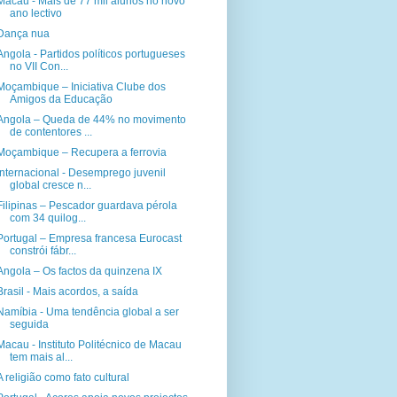
Macau - Mais de 77 mil alunos no novo
ano lectivo
Dança nua
Angola - Partidos políticos portugueses
no VII Con...
Moçambique – Iniciativa Clube dos
Amigos da Educação
Angola – Queda de 44% no movimento
de contentores ...
Moçambique – Recupera a ferrovia
Internacional - Desemprego juvenil
global cresce n...
Filipinas – Pescador guardava pérola
com 34 quilog...
Portugal – Empresa francesa Eurocast
constrói fábr...
Angola – Os factos da quinzena IX
Brasil - Mais acordos, a saída
Namíbia - Uma tendência global a ser
seguida
Macau - Instituto Politécnico de Macau
tem mais al...
A religião como fato cultural