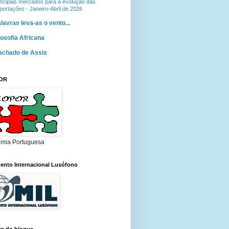
incipais mercados para a evolução das
portações - Janeiro-Abril de 2026
lavras leva-as o vento...
losofia Africana
achado de Assis
OR
mia Portuguesa
ento Internacional Lusófono