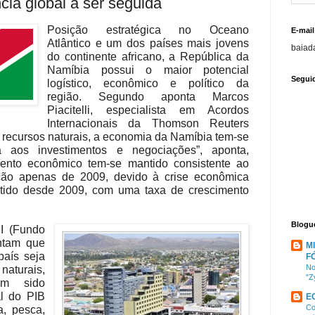
ia global a ser seguida
Posição estratégica no Oceano
E-mail
Atlântico e um dos países mais jovens
baiad
do continente africano, a República da
Namíbia possui o maior potencial
Segui
logístico, econômico e político da
região. Segundo aponta Marcos
Piacitelli, especialista em Acordos
Internacionais da Thomson Reuters
s recursos naturais, a economia da Namíbia tem-se
a aos investimentos e negociações”, aponta,
ento econômico tem-se mantido consistente ao
ão apenas de 2009, devido à crise econômica
tido desde 2009, com uma taxa de crescimento
Blogu
I (Fundo
ontam que
M
aís seja
F
No
naturais,
"Z
em sido
l do PIB
E
Co
a, pesca,