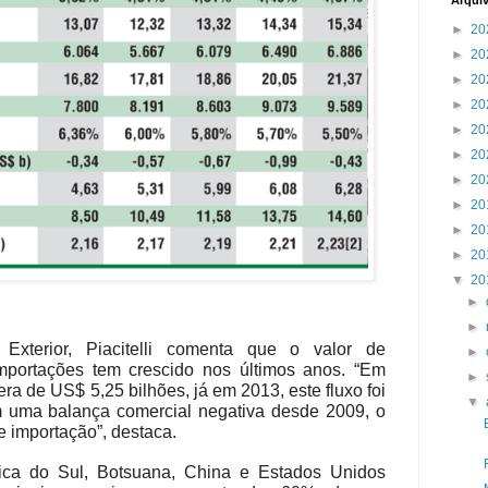
Arqui
►
20
►
20
►
20
►
20
►
20
►
20
►
20
►
20
►
20
►
20
▼
20
►
►
xterior, Piacitelli comenta que o valor de
►
portações tem crescido nos últimos anos. “Em
►
ra de US$ 5,25 bilhões, já em 2013, este fluxo foi
▼
 uma balança comercial negativa desde 2009, o
 importação”, destaca.
rica do Sul, Botsuana, China e Estados Unidos