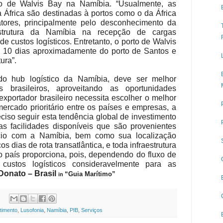
rto de Walvis Bay na Namíbia. “Usualmente, as
a África são destinadas à portos como o da África
atores, principalmente pelo desconhecimento da
estrutura da Namíbia na recepção de cargas
de custos logísticos. Entretanto, o porto de Walvis
a 10 dias aproximadamente do porto de Santos e
ura”.
 do hub logístico da Namíbia, deve ser melhor
s brasileiros, aproveitando as oportunidades
exportador brasileiro necessita escolher o melhor
mercado prioritário entre os países e empresas, a
eciso seguir esta tendência global de investimento
as facilidades disponíveis que são provenientes
cio com a Namíbia, bem como sua localização
s dias de rota transatlântica, e toda infraestrutura
o país proporciona, pois, dependendo do fluxo de
custos logísticos consideravelmente para as
Donato – Brasil
“Guia Marítimo”
in
timento
,
Lusofonia
,
Namíbia
,
PIB
,
Serviços