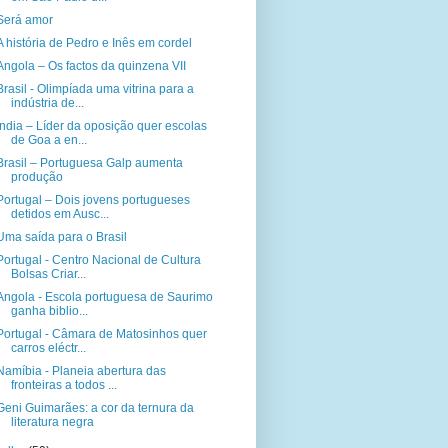
Será amor
A história de Pedro e Inês em cordel
Angola – Os factos da quinzena VII
Brasil - Olimpíada uma vitrina para a
indústria de...
Índia – Líder da oposição quer escolas
de Goa a en...
Brasil – Portuguesa Galp aumenta
produção
Portugal – Dois jovens portugueses
detidos em Ausc...
Uma saída para o Brasil
Portugal - Centro Nacional de Cultura
Bolsas Criar...
Angola - Escola portuguesa de Saurimo
ganha biblio...
Portugal - Câmara de Matosinhos quer
carros eléctr...
Namíbia - Planeia abertura das
fronteiras a todos ...
Geni Guimarães: a cor da ternura da
literatura negra