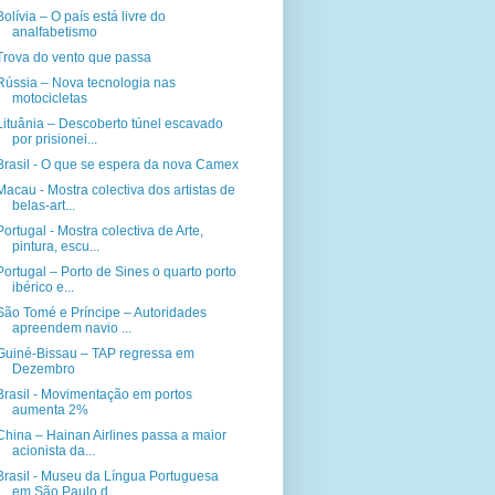
Bolívia – O país está livre do
analfabetismo
Trova do vento que passa
Rússia – Nova tecnologia nas
motocicletas
Lituânia – Descoberto túnel escavado
por prisionei...
Brasil - O que se espera da nova Camex
Macau - Mostra colectiva dos artistas de
belas-art...
Portugal - Mostra colectiva de Arte,
pintura, escu...
Portugal – Porto de Sines o quarto porto
ibérico e...
São Tomé e Príncipe – Autoridades
apreendem navio ...
Guiné-Bissau – TAP regressa em
Dezembro
Brasil - Movimentação em portos
aumenta 2%
China – Hainan Airlines passa a maior
acionista da...
Brasil - Museu da Língua Portuguesa
em São Paulo d...