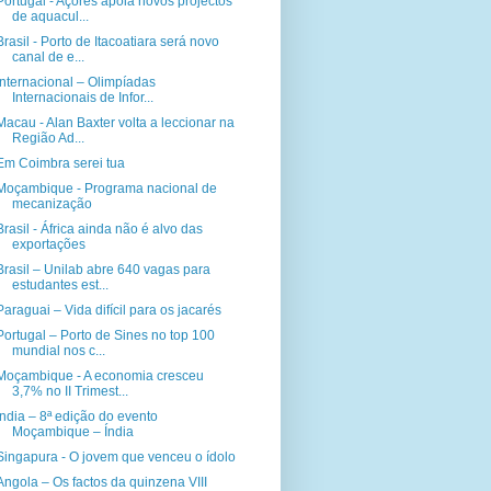
Portugal - Açores apoia novos projectos
de aquacul...
Brasil - Porto de Itacoatiara será novo
canal de e...
Internacional – Olimpíadas
Internacionais de Infor...
Macau - Alan Baxter volta a leccionar na
Região Ad...
Em Coimbra serei tua
Moçambique - Programa nacional de
mecanização
Brasil - África ainda não é alvo das
exportações
Brasil – Unilab abre 640 vagas para
estudantes est...
Paraguai – Vida difícil para os jacarés
Portugal – Porto de Sines no top 100
mundial nos c...
Moçambique - A economia cresceu
3,7% no II Trimest...
Índia – 8ª edição do evento
Moçambique – Índia
Singapura - O jovem que venceu o ídolo
Angola – Os factos da quinzena VIII