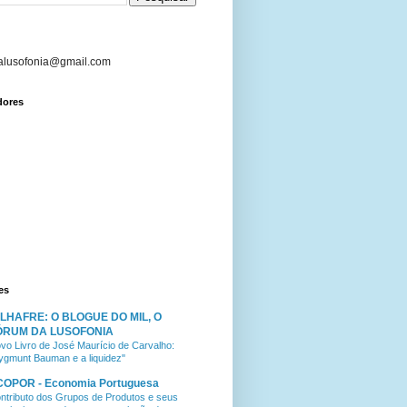
alusofonia@gmail.com
dores
es
ILHAFRE: O BLOGUE DO MIL, O
ÓRUM DA LUSOFONIA
vo Livro de José Maurício de Carvalho:
ygmunt Bauman e a liquidez"
COPOR - Economia Portuguesa
ntributo dos Grupos de Produtos e seus