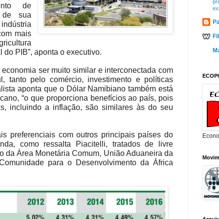
pr
ento de
ex
s de sua
Pa
indústria
com mais
Fi
ricultura
M
 do PIB”, aponta o executivo.
 economia ser muito similar e interconectada com
ECOP
 tanto pelo comércio, investimento e políticas
lista aponta que o Dólar Namibiano também está
ano, “o que proporciona benefícios ao país, pois
, incluindo a inflação, são similares às do seu
is preferenciais com outros principais países do
Econo
nda, como ressalta Piacitelli, tratados de livre
o da Área Monetária Comum, União Aduaneira da
Movim
 Comunidade para o Desenvolvimento da África