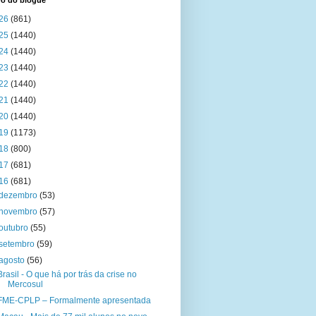
vo do blogue
26
(861)
25
(1440)
24
(1440)
23
(1440)
22
(1440)
21
(1440)
20
(1440)
19
(1173)
18
(800)
17
(681)
16
(681)
dezembro
(53)
novembro
(57)
outubro
(55)
setembro
(59)
agosto
(56)
Brasil - O que há por trás da crise no
Mercosul
FME-CPLP – Formalmente apresentada