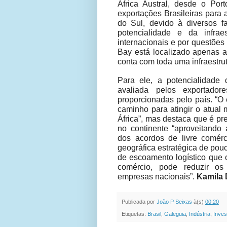
África Austral, desde o Po
exportações Brasileiras para 
do Sul, devido à diversos f
potencialidade e da infra
internacionais e por questões 
Bay está localizado apenas 
conta com toda uma infraestrut
Para ele, a potencialidade
avaliada pelos exportadore
proporcionadas pelo país. “O 
caminho para atingir o atual 
África”, mas destaca que é pr
no continente “aproveitando 
dos acordos de livre comér
geográfica estratégica de pouco
de escoamento logístico que 
comércio, pode reduzir os 
empresas nacionais”.
Kamila 
Publicada por
João P Seixas
à(s)
00:20
Etiquetas:
Brasil
,
Galeguia
,
Indústria
,
Inves